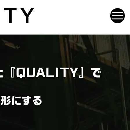
ITY
『QUALITY』で
を形にする