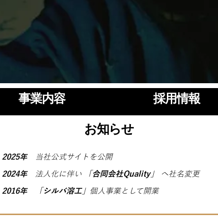
事業内容
​採用情報
お知らせ
2025年
当社公式サイトを公開
2024年
法人化に伴い 「
合同会社Quality
」
へ社名変更
2016年
「
シルバ溶工
」個人事業として開業